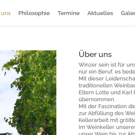
 uns
Philosophie
Termine
Aktuelles
Galer
Über uns
Winzer sein ist für u
nur ein Beruf, es bed
Mit dieser Leidenscha
traditionellen Weinb
Eltern Lotte und Kar
übernommen.
Mit der Faszination 
zur Abfüllung des Wei
Kellerarbeit mit größt
Im Weinkeller unsere
unser Wein bis
zur Ab