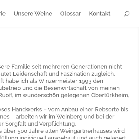
ie
Unsere Weine
Glossar
Kontakt
nsere Familie seit mehreren Generationen nicht
eutet Leidenschaft und Faszination zugleich.
ft habe ich als Winzermeister 1993 den
aubetrieb und die Besenwirtschaft von meinen
l Ruoff, im wunderschön gelegenen Obertürkheim,
dieses Handwerks – vom Anbau einer Rebsorte bis
nes – arbeiten wir im Weinberg und bei der
er Sorgfalt und Verpflichtung.
s über 500 Jahre alten Weingärtnerhauses wird
füllung individuell ausgebaut und auch gelagert.