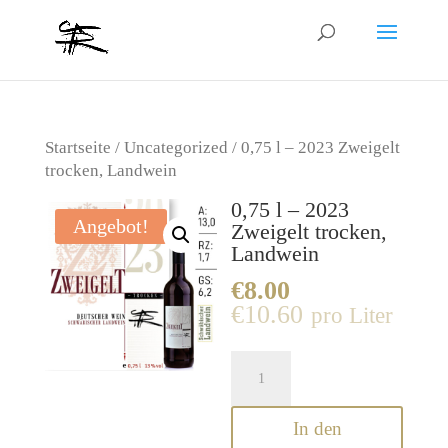
Startseite
/
Uncategorized
/ 0,75 l – 2023 Zweigelt
trocken, Landwein
0,75 l – 2023
Angebot!
Zweigelt trocken,
Landwein
€
8.00
€
10.60
0,75
l
-
In den
2023