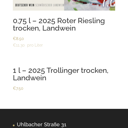
0,75 l – 2025 Roter Riesling
trocken, Landwein
€
8.50
€
11.30
1 l – 2025 Trollinger trocken,
Landwein
€
7.50
Uhlbacher Straße 31