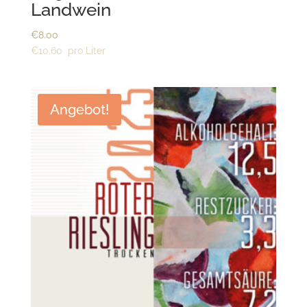
Landwein
€
8.00
€
10.60
Angebot!