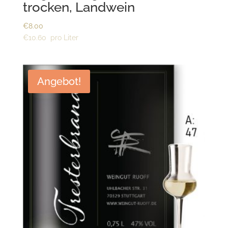
trocken, Landwein
€
8.00
€
10.60
Angebot!