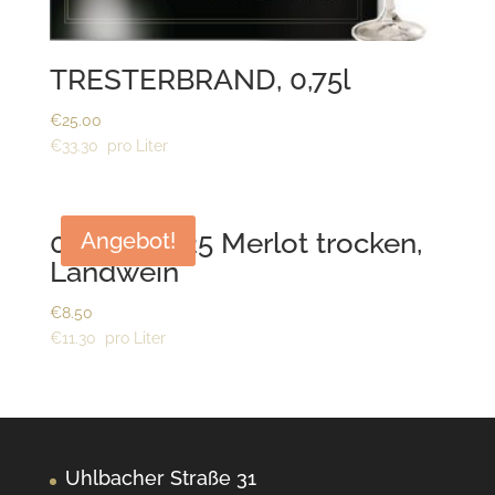
TRESTERBRAND, 0,75l
€
25.00
€
33.30
0,75 l – 2025 Merlot trocken,
Angebot!
Landwein
€
8.50
€
11.30
Uhlbacher Straße 31