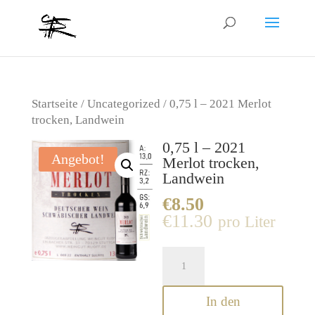
Startseite
/
Uncategorized
/ 0,75 l – 2021 Merlot
trocken, Landwein
0,75 l – 2021
Angebot!
Merlot trocken,
Landwein
€
8.50
€
11.30
0,75
l
-
In den
2021